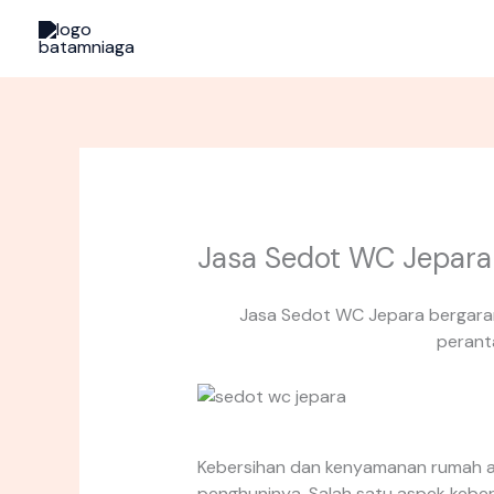
Skip
to
content
Jasa Sedot WC Jepara
Jasa Sedot WC Jepara bergara
perant
Kebersihan dan kenyamanan rumah a
penghuninya. Salah satu aspek keber