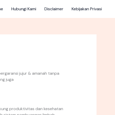
me
Hubungi Kami
Disclaimer
Kebijakan Privasi
rgaransi jujur & amanah tanpa
ng juga
ung produktivitas dan kesehatan
lah sistem pembuangan limbah,