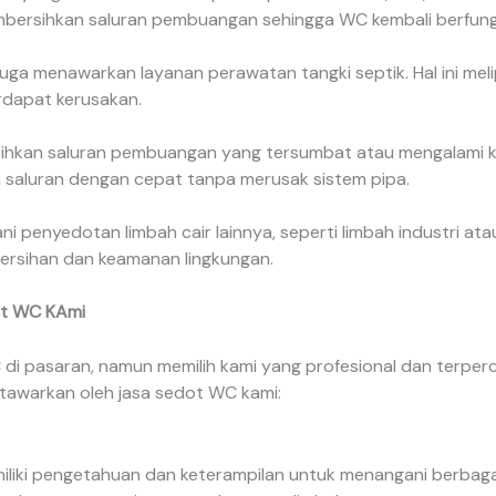
bersihkan saluran pembuangan sehingga WC kembali berfungs
uga menawarkan layanan perawatan tangki septik. Hal ini meli
erdapat kerusakan.
rsihkan saluran pembuangan yang tersumbat atau mengalami 
n saluran dengan cepat tanpa merusak sistem pipa.
 penyedotan limbah cair lainnya, seperti limbah industri atau
bersihan dan keamanan lingkungan.
ot WC KAmi
i pasaran, namun memilih kami yang profesional dan terperca
tawarkan oleh jasa sedot WC kami:
liki pengetahuan dan keterampilan untuk menangani berbagai