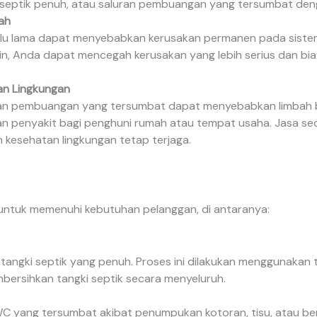
septik penuh, atau saluran pembuangan yang tersumbat deng
ah
lalu lama dapat menyebabkan kerusakan permanen pada sistem
n, Anda dapat mencegah kerusakan yang lebih serius dan biay
an Lingkungan
uran pembuangan yang tersumbat dapat menyebabkan limbah 
lkan penyakit bagi penghuni rumah atau tempat usaha. Jasa s
 kesehatan lingkungan tetap terjaga.
untuk memenuhi kebutuhan pelanggan, di antaranya:
angki septik yang penuh. Proses ini dilakukan menggunakan 
bersihkan tangki septik secara menyeluruh.
WC yang tersumbat akibat penumpukan kotoran, tisu, atau bend