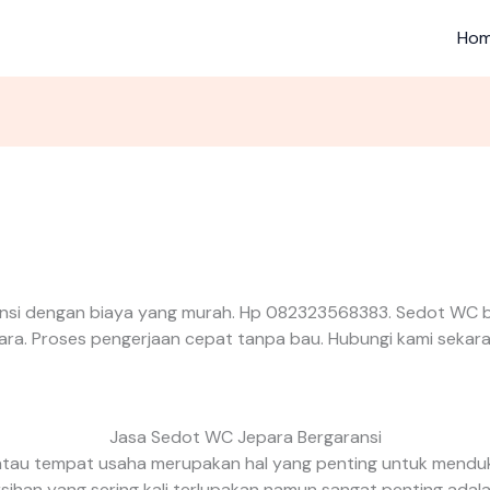
Ho
nsi dengan biaya yang murah. Hp 082323568383. Sedot WC be
ara. Proses pengerjaan cepat tanpa bau. Hubungi kami sekara
Jasa Sedot WC Jepara Bergaransi
tau tempat usaha merupakan hal yang penting untuk menduk
sihan yang sering kali terlupakan namun sangat penting ada