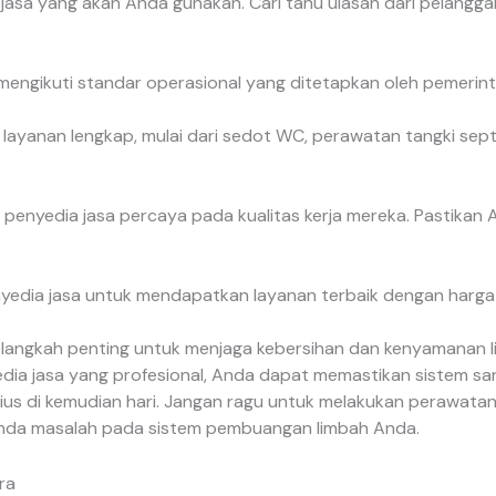
a jasa yang akan Anda gunakan. Cari tahu ulasan dari pelan
an mengikuti standar operasional yang ditetapkan oleh pemerin
layanan lengkap, mulai dari sedot WC, perawatan tangki septi
enyedia jasa percaya pada kualitas kerja mereka. Pastikan 
yedia jasa untuk mendapatkan layanan terbaik dengan harga
angkah penting untuk menjaga kebersihan dan kenyamanan li
ia jasa yang profesional, Anda dapat memastikan sistem san
rius di kemudian hari. Jangan ragu untuk melakukan perawatan
nda masalah pada sistem pembuangan limbah Anda.
ra